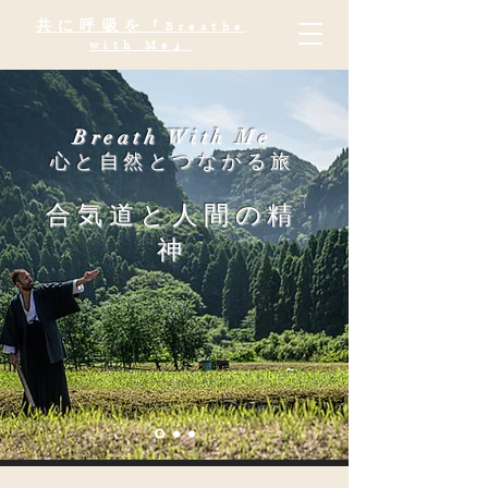
共に呼吸を
『Breathe
with Me』
Breath With Me
心と自然とつながる旅
合気道と人間の精
神