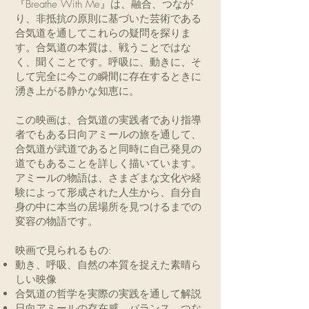
『Breathe With Me』は、融合、つなが
り、非抵抗の原則に基づいた芸術である
合気道を通してこれらの疑問を探りま
す。合気道の本質は、戦うことではな
く、聞くことです。呼吸に、動きに、そ
して完全に今この瞬間に存在するときに
湧き上がる静かな知恵に。
この映画は、合気道の実践者であり指導
者でもある日向アミールの旅を通して、
合気道が武道であると同時に自己発見の
道でもあることを詳しく描いています。
アミールの物語は、さまざまな文化や経
験によって形成された人生から、自分自
身の中に本当の居場所を見つけるまでの
変容の物語です。
映画で見られるもの:
動き、呼吸、自然の本質を捉えた素晴ら
しい映像
合気道の哲学を実際の実践を通して解説
日向アミールの存在感、バランス、つな