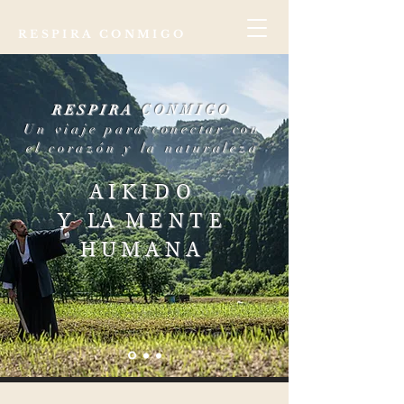
RESPIRA CONMIGO
RESPIRA CONMIGO
Un viaje para conectar con
el corazón y la naturaleza
AIKIDO
Y
LA
MENTE
HUMANA