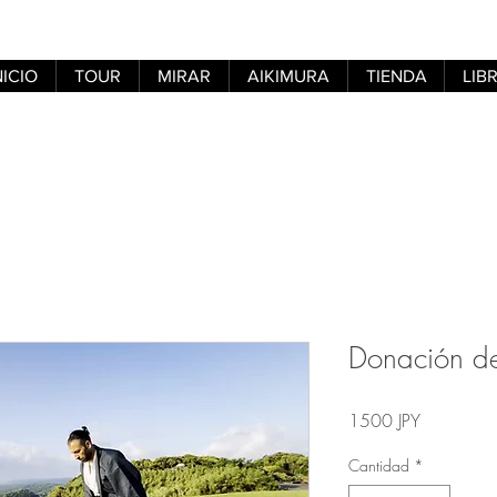
NICIO
TOUR
MIRAR
AIKIMURA
TIENDA
LIB
Donación d
Precio
1500 JPY
Cantidad
*