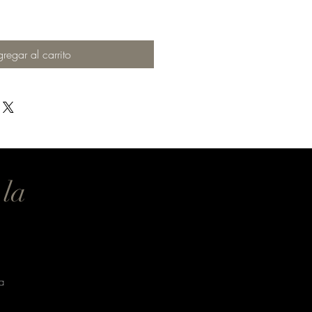
regar al carrito
 la
a