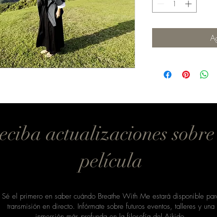
Ag
eciba actualizaciones sobre
película
Sé el primero en saber cuándo Breathe With Me estará disponible par
transmisión en directo. Infórmate sobre futuros eventos, talleres y una
inmersión más profunda en la filosofía del Aikido.