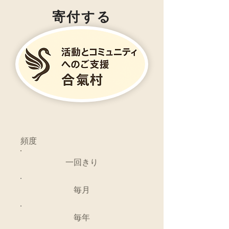
寄付する
頻度
一回きり
毎月
毎年