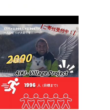
共に呼吸を
『Breathe
with Me』
/ご寄付受付中！/
1万円 × 2,000人 = 2,000万円
​
一人ひとりが大切です！
人応援
1996
人（目標まで）